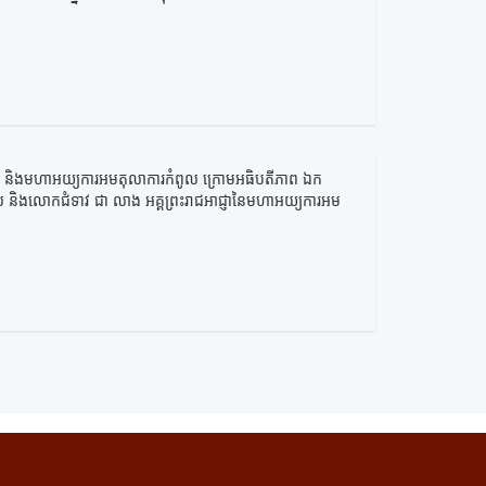
ូល និងមហាអយ្យការអមតុលាការកំពូល ក្រោមអធិបតីភាព ឯក
កំពូល និងលោកជំទាវ ជា លាង អគ្គព្រះរាជអាជ្ញានៃមហាអយ្យការអម