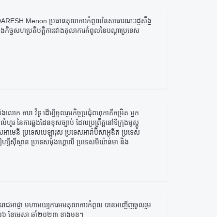
NDARESH Menon ប្រធានតុលាការកំពូលនៃសាធារណៈរដ្ឋសឹង្ហ
ទាំងកិច្ចសហប្រតិបត្តិការរវាងតុលាការកំពូលនៃបណ្តាប្រទេស
ក តារា វិទូ ដើម្បីចូលរួមកិច្ចប្រជុំពហុភាគីកម្រិត អ្នក
ហូរ នៃការឆ្លងដែនខុសច្បាប់ ដែលប្រព្រឹត្តនៅទីក្រុងមូស្គូ
អាមេនី ប្រទេសបេឡារុស ប្រទេសអារ៉ាប៊ីសាអូឌីត ប្រទេស
ហ្សីស៊ីស្ថាន ប្រទេសម៉ុងហ្គោលី ប្រទេសមីយ៉ាន់មា និង
ព្រះរាជអាជ្ញា មហាអយ្យការអមតុលាការកំពូល បានអញ្ជើញចូលរួម
ង ១៦ ខែមេសា ឆ្នាំ២០២៣ ខាងមុខ។