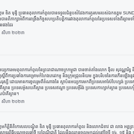
្តម ឌិត មុន្ទី ប្រធានតុលាការកំពូលបានទទួលជំនួបសំដែងការគួរសមរបស់ឯកឧត្តម SU
និងបានពិភាក្សាអំពីការពង្រឹងកិច្ចសហប្រតិបត្តិការរវាងតុលាការកំពូលនៃប្រទេសទាំងពីរព្រម
ានផងដែរ
 សីហា ២០២៣
្យការអមតុលាការកំពូលនៃព្រះរាជាណាចក្រកម្ពុជា បានចាត់តាំងលោក ង៉ិល សុវណ្ណារិទ្ធ និងលោ
ស្តីពីការប្រឆាំងការគម្រាមកំហែងភេរវកម្ម និងក្រុមជ្រុលនិយម ក្នុងបរិបទនៃការកើនឡើងនូវលំ
សរុស្សី ដោយមានការចូលរួមពីតំណាងនៃ ស្ថាប័នអយ្យការមកពីប្រទេសអាស៊ែបៃហ្សង់ ប្រទេស
ីគីស្ថាន ប្រទេសអ៊ូសបេគីស្ថាន ប្រទេសឥណ្ឌា ប្រទេសអ៊ីរ៉ង់ ប្រទេសកាហ្សាក់ស្ថាន ប្រទេសកៀ
សប៉ាគីស្ថាន។
 សីហា ២០២៣
តមកិត្តិនីតិកោសលបណ្ឌិត ឌិត មុន្ទី ប្រធានតុលាការកំពូល និងលោកជំទាវ ជា លាង អគ្គ
ាទរពិធីបុណ្យចូលឆ្នាំថ្មី ប្រពៃណីជាតិ ដែលនឹងឈានចូលមកដល់នៅថ្ងៃទី ១៤, ១៥ និ