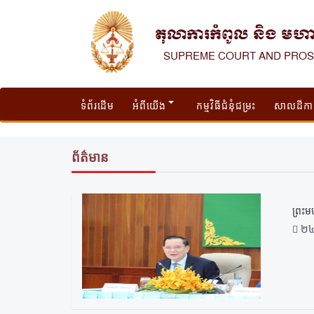
ទំព័រដើម
អំពីយើង
កម្មវិធីជំនុំជម្រះ
សាលដីកា
ព័ត៌មាន
ព្រះម
២៤