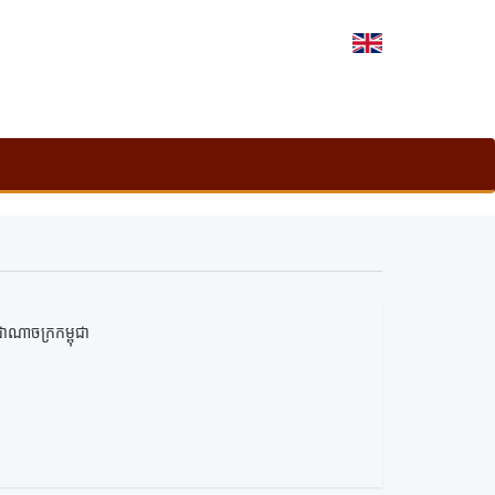
ជាណាចក្រកម្ពុជា