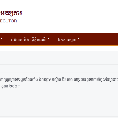
ព័ត៌មាន និង ព្រឹតិ្តការណ៍
ឯកសារច្បាប់
ហាក្សត្រត្រាស់បង្គាប់តែងតាំង ឯកឧត្តម បណ្ឌិត ជីវ កេង ជាប្រធានតុលាការកំពូលនៃព្រះរា
 តុលា ២០២៣