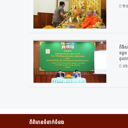
២១
ពិធី
ឧត្តម
តុលា
១៦
ព័ត៌មានទំនាក់ទំនង