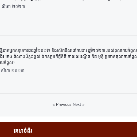
 សីហា ២០២៣
សន្និបាតបូកសរុបការងារឆ្នាំ២០២២ និងលើកទិសដៅការងារ ឆ្នាំ២០២៣ របស់តុលាការកំព
 ជីវ កេង តំណាងដ៏ខ្ពង់ខ្ពស់ ឯកឧត្ដមកិត្តិនីតិកោសលបណ្ឌិត ឌិត មុន្ទី ប្រធានតុលាការ
ការកំពូល។
 សីហា ២០២៣
« Previous
Next »
គេហទំព័រ