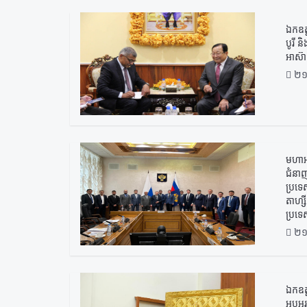
ឯកឧត
បូរី 
អាស៊
២១
មហាអយ
ជំនាញ
ប្រទេ
តាហ្ស
ប្រទេ
២១
ឯកឧត្
អបអរស